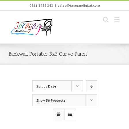
Skip
0811 8989 242
|
sales@juragandigital.com
to
content
Backwall Portable 3x3 Curve Panel
Sort by
Date
Show
36 Products