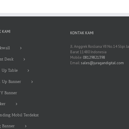
 KAMI
KONTAK KAMI
Jl. Anggrek Rosliana VII No.14 Slipi J
kwall
Barat 11480 Indonesia
Mobile:
08129821398
nt Desk
Email:
sales@juragandigital.com
 Up Table
l Up Banner
 Y Banner
cker
nding Mobil Terdekat
g Banner