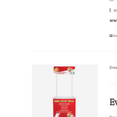
Jl. 
www
De
Eve
E