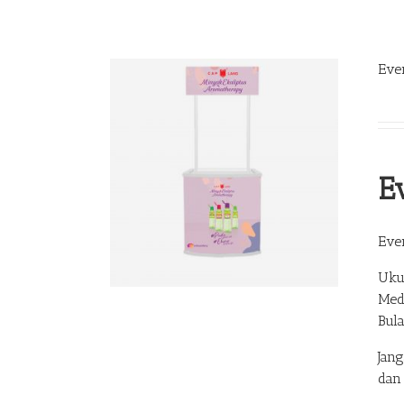
Eve
E
Eve
Uku
Med
Bul
Jan
dan