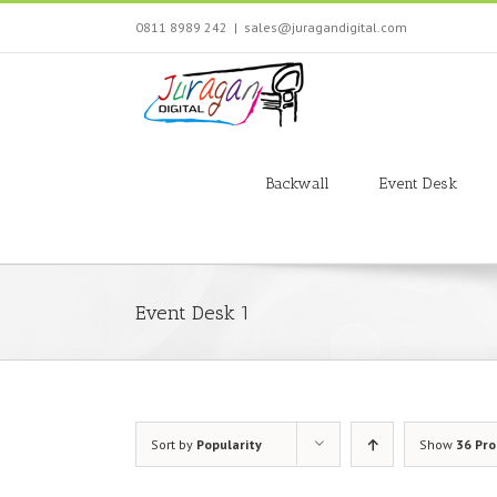
Skip
0811 8989 242
|
sales@juragandigital.com
to
content
Search
for:
Backwall
Event Desk
Event Desk 1
Sort by
Popularity
Show
36 Pr