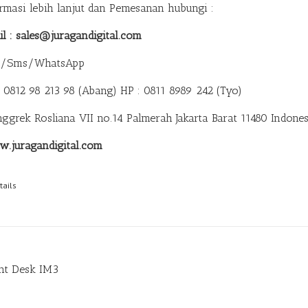
ormasi lebih lanjut dan Pemesanan hubungi :
il : sales@juragandigital.com
p/Sms/WhatsApp
: 0812 98 213 98 (Abang)
HP : 0811 8989 242 (Tyo)
anggrek Rosliana VII no.14 Palmerah Jakarta Barat 11480 Indones
.juragandigital.com
tails
nt Desk IM3