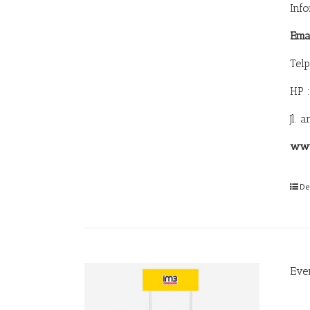
Inf
Ema
Tel
HP 
Jl. 
www
De
Eve