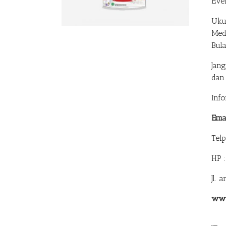
Eve
Uku
Med
Bul
Jan
dan
Inf
Ema
Tel
HP 
Jl. 
www