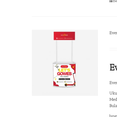
De
Eve
E
Eve
Uku
Med
Bul
Jan