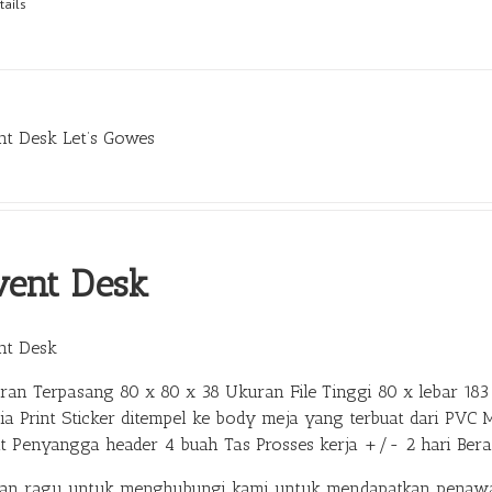
tails
nt Desk Let’s Gowes
vent Desk
nt Desk
ran Terpasang 80 x 80 x 38 Ukuran File Tinggi 80 x lebar 183 
ia Print Sticker ditempel ke body meja yang terbuat dari PVC 
at Penyangga header 4 buah Tas Prosses kerja +/- 2 hari Ber
gan ragu untuk menghubungi kami untuk mendapatkan penawar