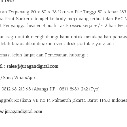
nt Desk
ran Terpasang 80 x 80 x 38 Ukuran File Tinggi 80 x lebar 183 
ia Print Sticker ditempel ke body meja yang terbuat dari PVC 
at Penyangga header 4 buah Tas Prosses kerja +/- 2 hari Ber
gan ragu untuk menghubungi kami untuk mendapatkan penawar
 lebih bagus dibandingkan event desk portable yang ada.
ormasi lebih lanjut dan Pemesanan hubungi :
il : sales@juragandigital.com
p/Sms/WhatsApp
: 0812 98 213 98 (Abang)
HP : 0811 8989 242 (Tyo)
anggrek Rosliana VII no.14 Palmerah Jakarta Barat 11480 Indones
.juragandigital.com