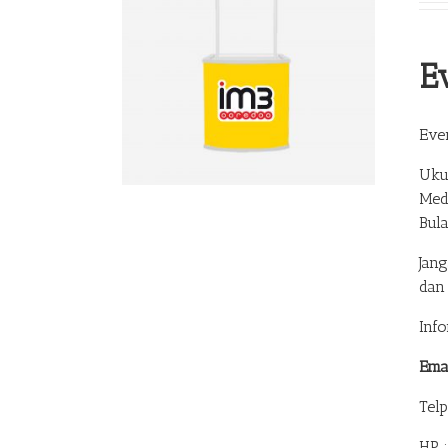
E
Eve
Uku
Med
Bul
Jan
dan
Inf
Ema
Tel
HP 