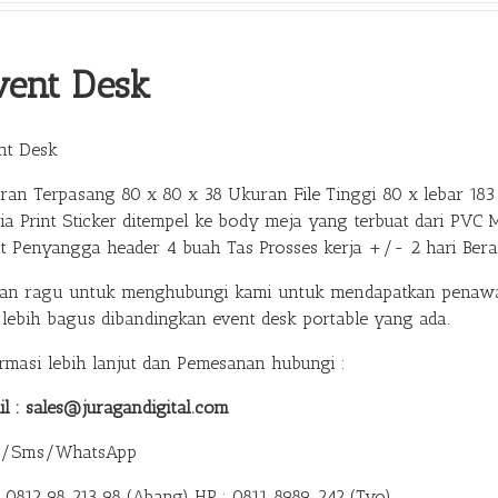
vent Desk
nt Desk
ran Terpasang 80 x 80 x 38 Ukuran File Tinggi 80 x lebar 183 
ia Print Sticker ditempel ke body meja yang terbuat dari PVC 
at Penyangga header 4 buah Tas Prosses kerja +/- 2 hari Ber
gan ragu untuk menghubungi kami untuk mendapatkan penawar
 lebih bagus dibandingkan event desk portable yang ada.
ormasi lebih lanjut dan Pemesanan hubungi :
il : sales@juragandigital.com
p/Sms/WhatsApp
: 0812 98 213 98 (Abang)
HP : 0811 8989 242 (Tyo)