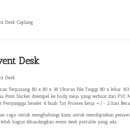
nt Desk Caplang
vent Desk
nt Desk
ran Terpasang 80 x 80 x 38 Ukuran File Tinggi 80 x lebar 183 
ia Print Sticker ditempel ke body meja yang terbuat dari PVC 
at Penyangga header 4 buah Tas Prosses kerja +/- 2 hari Ber
gan ragu untuk menghubungi kami untuk mendapatkan penawar
 lebih bagus dibandingkan event desk portable yang ada.