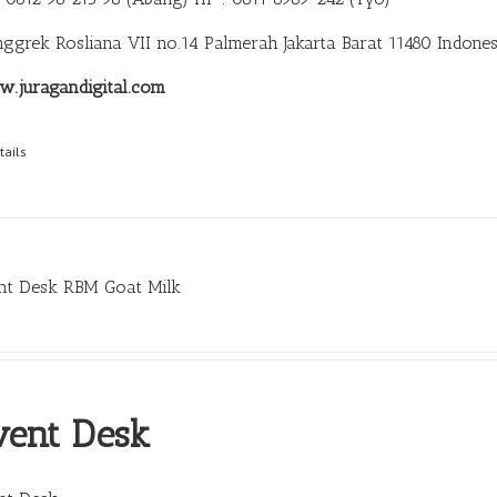
anggrek Rosliana VII no.14 Palmerah Jakarta Barat 11480 Indones
.juragandigital.com
tails
nt Desk RBM Goat Milk
vent Desk