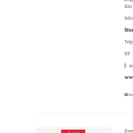
dan
Inf
Ema
Tel
HP 
Jl. 
www
De
Eve