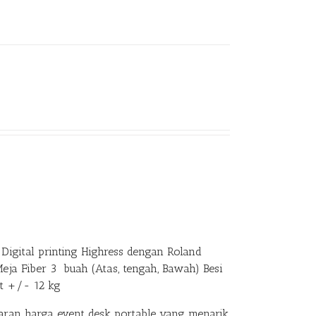
Digital printing Highress dengan Roland
Meja Fiber 3 buah (Atas, tengah, Bawah) Besi
at +/- 12 kg
an harga event desk portable yang menarik