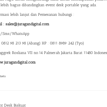
 lebih bagus dibandingkan event desk portable yang ada.
ormasi lebih lanjut dan Pemesanan hubungi :
il : sales@juragandigital.com
p/Sms/WhatsApp
: 0812 98 213 98 (Abang)
HP : 0811 8989 242 (Tyo)
anggrek Rosliana VII no.14 Palmerah Jakarta Barat 11480 Indones
.juragandigital.com
tails
nt Desk Biskuat