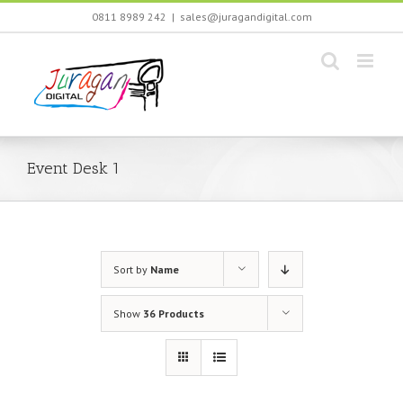
Skip
0811 8989 242
|
sales@juragandigital.com
to
content
Event Desk 1
Sort by
Name
Show
36 Products