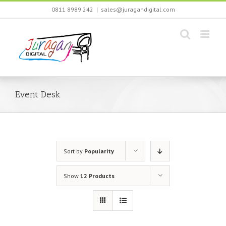
Skip
0811 8989 242
|
sales@juragandigital.com
to
content
Event Desk
Sort by
Popularity
Show
12 Products