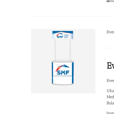
De
Eve
E
Eve
Uku
Med
Bul
Jan