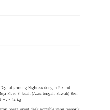
Digital printing Highress dengan Roland
Meja Fiber 3 buah (Atas, tengah, Bawah) Besi
at +/- 12 kg
an harga event desk portable yang menarik