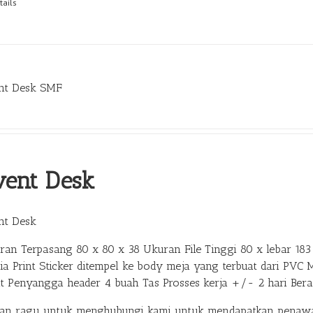
tails
nt Desk SMF
vent Desk
nt Desk
ran Terpasang 80 x 80 x 38 Ukuran File Tinggi 80 x lebar 183 
ia Print Sticker ditempel ke body meja yang terbuat dari PVC 
at Penyangga header 4 buah Tas Prosses kerja +/- 2 hari Ber
gan ragu untuk menghubungi kami untuk mendapatkan penawar