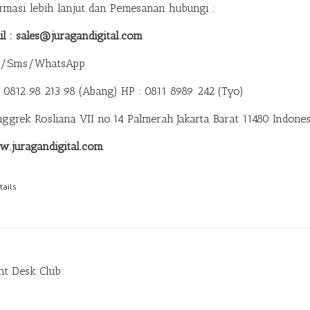
ormasi lebih lanjut dan Pemesanan hubungi :
il : sales@juragandigital.com
p/Sms/WhatsApp
: 0812 98 213 98 (Abang)
HP : 0811 8989 242 (Tyo)
anggrek Rosliana VII no.14 Palmerah Jakarta Barat 11480 Indones
.juragandigital.com
tails
nt Desk Club