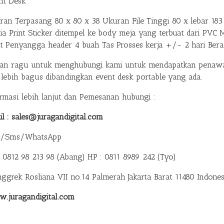
nt Desk
ran Terpasang 80 x 80 x 38 Ukuran File Tinggi 80 x lebar 183 
ia Print Sticker ditempel ke body meja yang terbuat dari PVC 
at Penyangga header 4 buah Tas Prosses kerja +/- 2 hari Ber
gan ragu untuk menghubungi kami untuk mendapatkan penawar
 lebih bagus dibandingkan event desk portable yang ada.
ormasi lebih lanjut dan Pemesanan hubungi :
il : sales@juragandigital.com
p/Sms/WhatsApp
: 0812 98 213 98 (Abang)
HP : 0811 8989 242 (Tyo)
anggrek Rosliana VII no.14 Palmerah Jakarta Barat 11480 Indones
.juragandigital.com