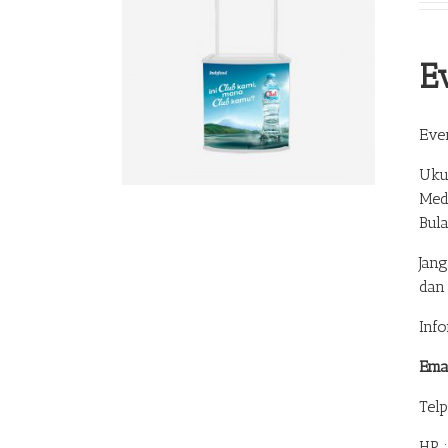
E
Eve
Uku
Med
Bul
Jan
dan
Inf
Ema
Tel
HP 