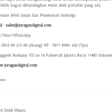
 lebih bagus dibandingkan event desk portable yang ada.
ormasi lebih lanjut dan Pemesanan hubungi :
il : sales@juragandigital.com
p/Sms/WhatsApp
: 0812 98 213 98 (Abang)
HP : 0811 8989 242 (Tyo)
anggrek Rosliana VII no.14 Palmerah Jakarta Barat 11480 Indones
.juragandigital.com
tails
nt Desk Mizzu