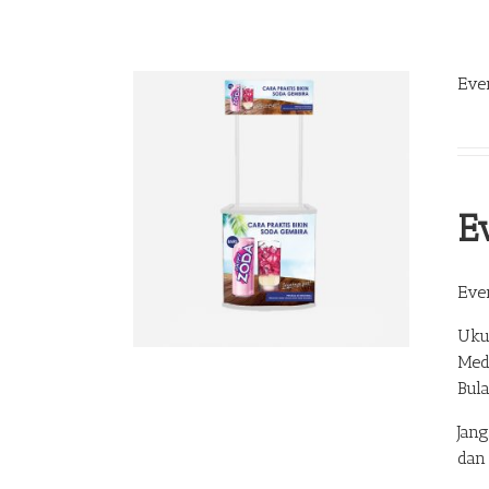
Eve
E
Eve
Uku
Med
Bul
Jan
dan