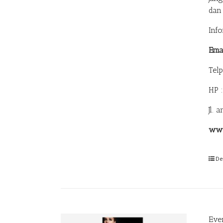
dan
Inf
Ema
Tel
HP 
Jl. 
www
De
Eve