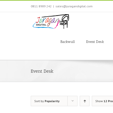
Skip
0811 8989 242
|
sales@juragandigital.com
to
content
Search
for:
Backwall
Event Desk
Event Desk
Sort by
Popularity
Show
12 Pr