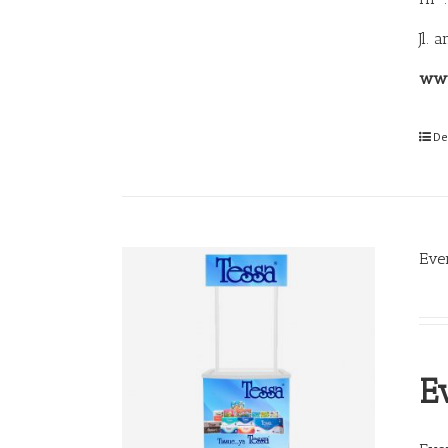
Jl. 
www
De
Eve
E