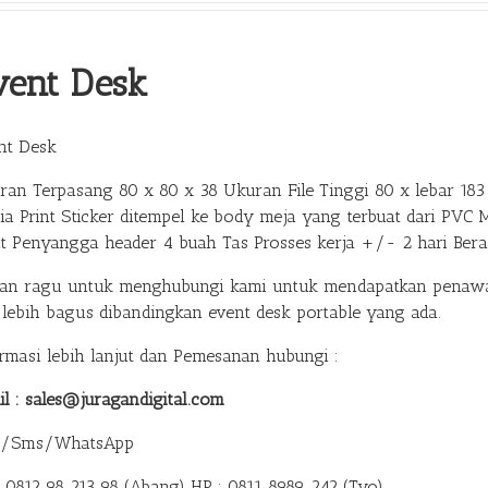
vent Desk
nt Desk
ran Terpasang 80 x 80 x 38 Ukuran File Tinggi 80 x lebar 183 
ia Print Sticker ditempel ke body meja yang terbuat dari PVC 
at Penyangga header 4 buah Tas Prosses kerja +/- 2 hari Ber
gan ragu untuk menghubungi kami untuk mendapatkan penawar
 lebih bagus dibandingkan event desk portable yang ada.
ormasi lebih lanjut dan Pemesanan hubungi :
il : sales@juragandigital.com
p/Sms/WhatsApp
: 0812 98 213 98 (Abang)
HP : 0811 8989 242 (Tyo)