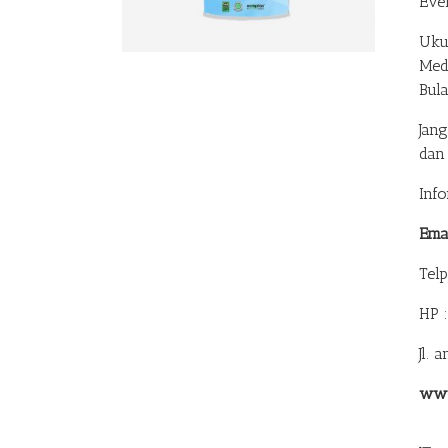
Eve
Uku
Med
Bul
Jan
dan
Inf
Ema
Tel
HP 
Jl. 
www