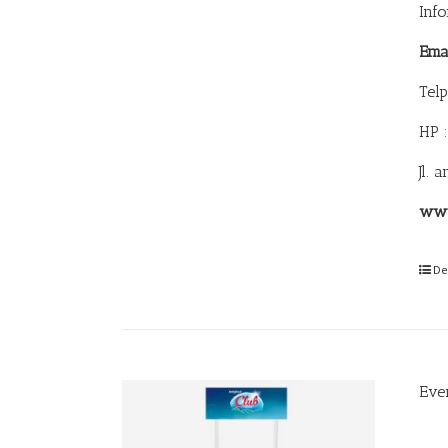
Inf
Ema
Tel
HP 
Jl. 
www
De
Eve