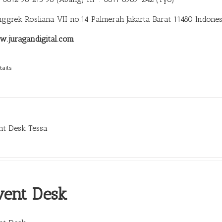
anggrek Rosliana VII no.14 Palmerah Jakarta Barat 11480 Indones
.juragandigital.com
tails
nt Desk Tessa
vent Desk