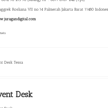
anggrek Rosliana VII no.14 Palmerah Jakarta Barat 11480 Indones
.juragandigital.com
tails
nt Desk Tessa
vent Desk