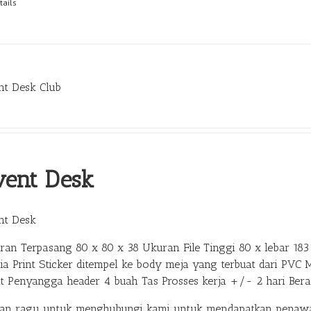
tails
nt Desk Club
vent Desk
nt Desk
ran Terpasang 80 x 80 x 38 Ukuran File Tinggi 80 x lebar 183 
ia Print Sticker ditempel ke body meja yang terbuat dari PVC 
at Penyangga header 4 buah Tas Prosses kerja +/- 2 hari Ber
gan ragu untuk menghubungi kami untuk mendapatkan penawar