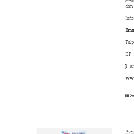
dan
Inf
Ema
Tel
HP 
Jl. 
www
De
Eve