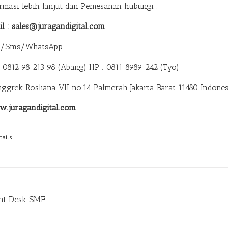
ormasi lebih lanjut dan Pemesanan hubungi :
il : sales@juragandigital.com
p/Sms/WhatsApp
: 0812 98 213 98 (Abang)
HP : 0811 8989 242 (Tyo)
anggrek Rosliana VII no.14 Palmerah Jakarta Barat 11480 Indones
.juragandigital.com
tails
nt Desk SMF