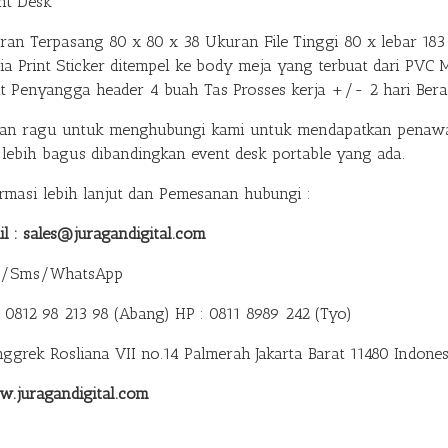
nt Desk
ran Terpasang 80 x 80 x 38 Ukuran File Tinggi 80 x lebar 183 
ia Print Sticker ditempel ke body meja yang terbuat dari PVC 
at Penyangga header 4 buah Tas Prosses kerja +/- 2 hari Ber
gan ragu untuk menghubungi kami untuk mendapatkan penawar
 lebih bagus dibandingkan event desk portable yang ada.
ormasi lebih lanjut dan Pemesanan hubungi :
il : sales@juragandigital.com
p/Sms/WhatsApp
: 0812 98 213 98 (Abang)
HP : 0811 8989 242 (Tyo)
anggrek Rosliana VII no.14 Palmerah Jakarta Barat 11480 Indones
.juragandigital.com