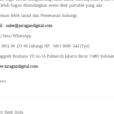
 lebih bagus dibandingkan event desk portable yang ada.
ormasi lebih lanjut dan Pemesanan hubungi :
il : sales@juragandigital.com
p/Sms/WhatsApp
: 0812 98 213 98 (Abang)
HP : 0811 8989 242 (Tyo)
anggrek Rosliana VII no.14 Palmerah Jakarta Barat 11480 Indones
.juragandigital.com
tails
nt Desk Zoda