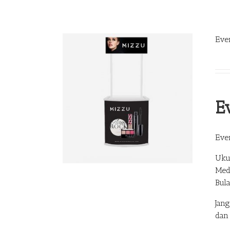
Eve
E
Eve
Uku
Med
Bul
Jan
dan