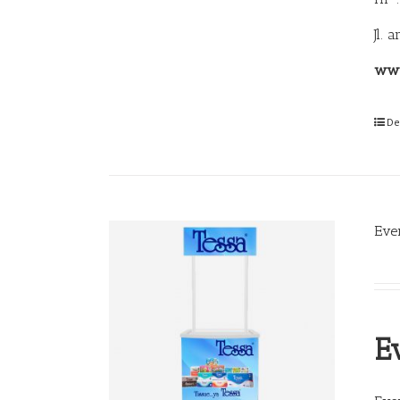
Jl. 
www
De
Eve
E