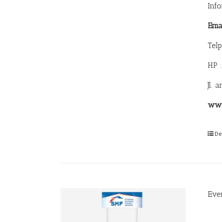
Inf
Ema
Tel
HP 
Jl. 
www
De
Eve