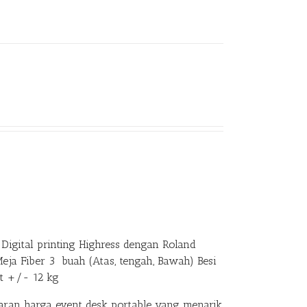
Digital printing Highress dengan Roland
Meja Fiber 3 buah (Atas, tengah, Bawah) Besi
at +/- 12 kg
an harga event desk portable yang menarik