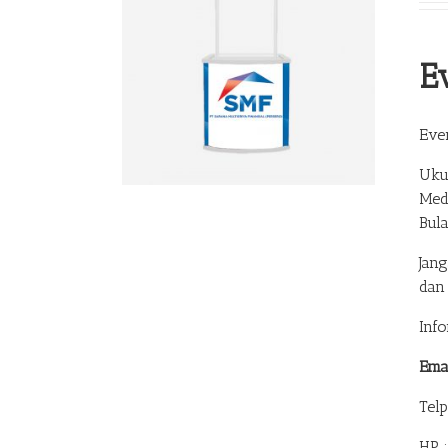
E
Eve
Uku
Med
Bul
Jan
dan
Inf
Ema
Tel
HP 