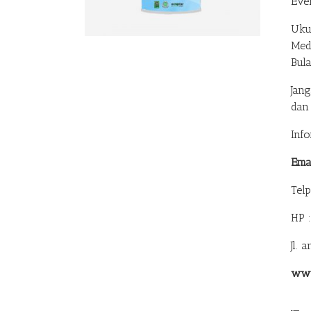
Eve
Uku
Med
Bul
Jan
dan
Inf
Ema
Tel
HP 
Jl. 
www