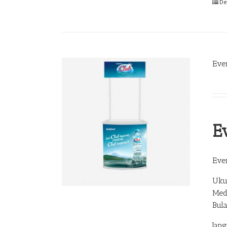
De
Eve
E
Eve
Uku
Med
Bul
Jan