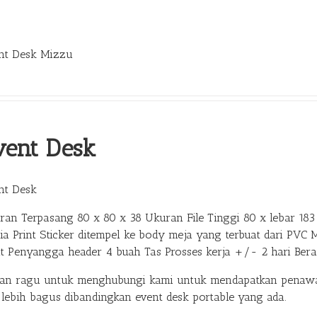
nt Desk Mizzu
vent Desk
nt Desk
ran Terpasang 80 x 80 x 38 Ukuran File Tinggi 80 x lebar 183 
ia Print Sticker ditempel ke body meja yang terbuat dari PVC 
at Penyangga header 4 buah Tas Prosses kerja +/- 2 hari Ber
gan ragu untuk menghubungi kami untuk mendapatkan penawar
 lebih bagus dibandingkan event desk portable yang ada.