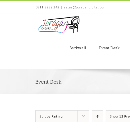
Skip
0811 8989 242
|
sales@juragandigital.com
to
content
Search
for:
Backwall
Event Desk
Event Desk
Sort by
Rating
Show
12 Pr