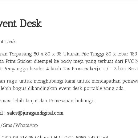
vent Desk
nt Desk
ran Terpasang 80 x 80 x 38 Ukuran File Tinggi 80 x lebar 183 
ia Print Sticker ditempel ke body meja yang terbuat dari PVC 
at Penyangga header 4 buah Tas Prosses kerja +/- 2 hari Ber
gan ragu untuk menghubungi kami untuk mendapatkan penawar
 lebih bagus dibandingkan event desk portable yang ada.
ormasi lebih lanjut dan Pemesanan hubungi :
il : sales@juragandigital.com
p/Sms/WhatsApp
: 0812 98 213 98 (Abang)
HP : 0811 8989 242 (Tyo)