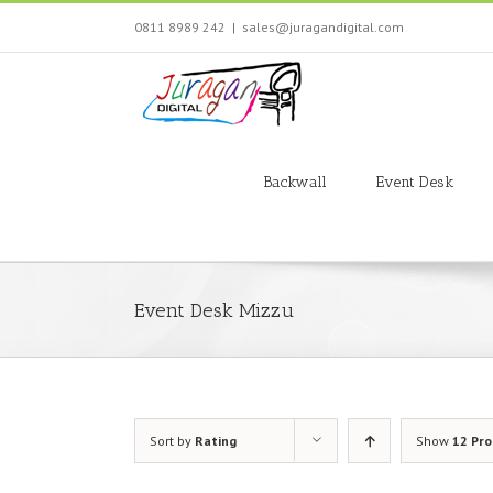
Skip
0811 8989 242
|
sales@juragandigital.com
to
content
Search
for:
Backwall
Event Desk
Event Desk Mizzu
Sort by
Rating
Show
12 Pr