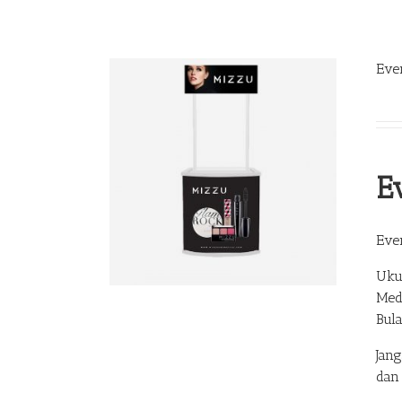
Eve
E
Eve
Uku
Med
Bul
Jan
dan