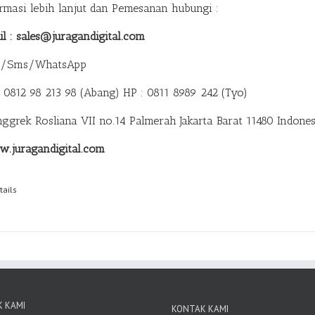
ormasi lebih lanjut dan Pemesanan hubungi :
il : sales@juragandigital.com
p/Sms/WhatsApp
: 0812 98 213 98 (Abang)
HP : 0811 8989 242 (Tyo)
anggrek Rosliana VII no.14 Palmerah Jakarta Barat 11480 Indones
.juragandigital.com
tails
 KAMI
KONTAK KAMI