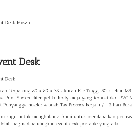
nt Desk Mizzu
vent Desk
nt Desk
ran Terpasang 80 x 80 x 38 Ukuran File Tinggi 80 x lebar 183 
ia Print Sticker ditempel ke body meja yang terbuat dari PVC 
at Penyangga header 4 buah Tas Prosses kerja +/- 2 hari Ber
gan ragu untuk menghubungi kami untuk mendapatkan penawar
 lebih bagus dibandingkan event desk portable yang ada.