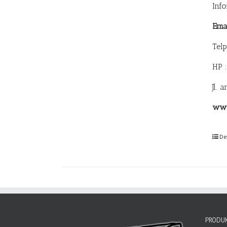
Inf
Ema
Tel
HP 
Jl. 
www
De
PRODUK