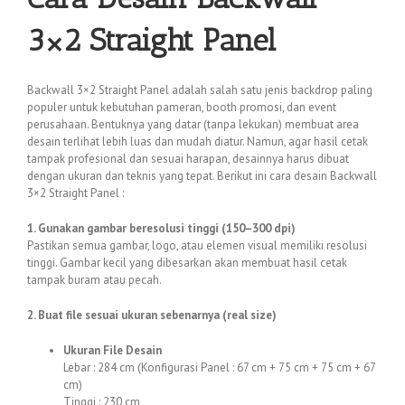
3×2 Straight Panel
Backwall 3×2 Straight Panel adalah salah satu jenis backdrop paling
populer untuk kebutuhan pameran, booth promosi, dan event
perusahaan. Bentuknya yang datar (tanpa lekukan) membuat area
desain terlihat lebih luas dan mudah diatur. Namun, agar hasil cetak
tampak profesional dan sesuai harapan, desainnya harus dibuat
dengan ukuran dan teknis yang tepat. Berikut ini cara desain Backwall
3×2 Straight Panel :
1. Gunakan gambar beresolusi tinggi (150–300 dpi)
Pastikan semua gambar, logo, atau elemen visual memiliki resolusi
tinggi. Gambar kecil yang dibesarkan akan membuat hasil cetak
tampak buram atau pecah.
2. Buat file sesuai ukuran sebenarnya (real size)
Ukuran File Desain
Lebar : 284 cm (Konfigurasi Panel : 67 cm + 75 cm + 75 cm + 67
cm)
Tinggi : 230 cm