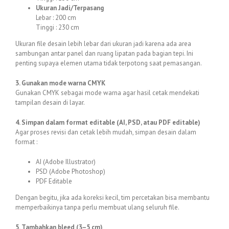
Ukuran Jadi/Terpasang
Lebar : 200 cm
Tinggi : 230 cm
Ukuran file desain lebih lebar dari ukuran jadi karena ada area
sambungan antar panel dan ruang lipatan pada bagian tepi. Ini
penting supaya elemen utama tidak terpotong saat pemasangan.
3. Gunakan mode warna CMYK
Gunakan CMYK sebagai mode warna agar hasil cetak mendekati
tampilan desain di layar.
4. Simpan dalam format editable (AI, PSD, atau PDF editable)
Agar proses revisi dan cetak lebih mudah, simpan desain dalam
format :
AI (Adobe Illustrator)
PSD (Adobe Photoshop)
PDF Editable
Dengan begitu, jika ada koreksi kecil, tim percetakan bisa membantu
memperbaikinya tanpa perlu membuat ulang seluruh file.
5. Tambahkan bleed (3–5 cm)