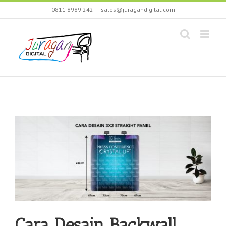
Skip
0811 8989 242
|
sales@juragandigital.com
to
content
Cara Desain Backwall