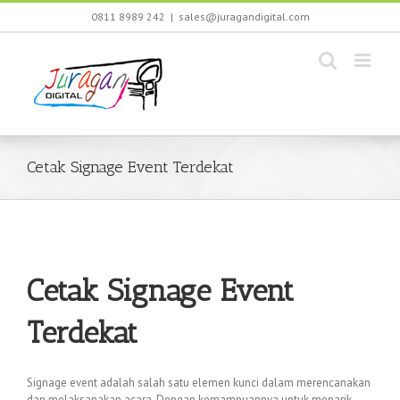
Skip
0811 8989 242
|
sales@juragandigital.com
to
content
Cetak Signage Event Terdekat
Cetak Signage Event
Terdekat
Signage event adalah salah satu elemen kunci dalam merencanakan
dan melaksanakan acara. Dengan kemampuannya untuk menarik