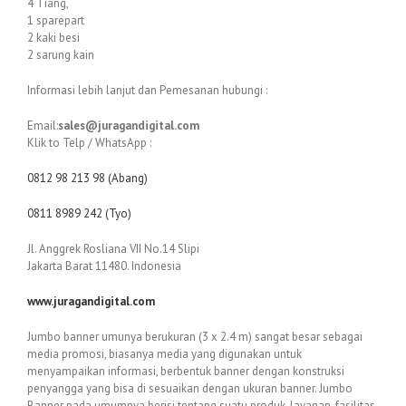
4 Tiang,
1 sparepart
2 kaki besi
2 sarung kain
Informasi lebih lanjut dan Pemesanan hubungi :
Email:
sales@juragandigital.com
Klik to Telp / WhatsApp :
0812 98 213 98 (Abang)
0811 8989 242 (Tyo)
Jl. Anggrek Rosliana VII No.14 Slipi
Jakarta Barat 11480. Indonesia
www.juragandigital.com
Jumbo banner umunya berukuran (3 x 2.4 m) sangat besar sebagai
media promosi, biasanya media yang digunakan untuk
menyampaikan informasi, berbentuk banner dengan konstruksi
penyangga yang bisa di sesuaikan dengan ukuran banner. Jumbo
Banner pada umumnya berisi tentang suatu produk, layanan, fasilitas