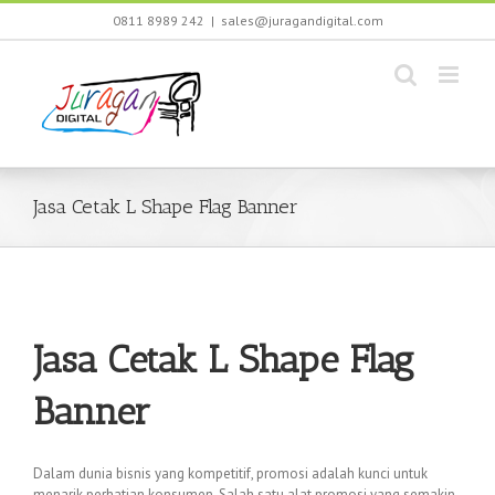
Skip
0811 8989 242
|
sales@juragandigital.com
to
content
Jasa Cetak L Shape Flag Banner
Jasa Cetak L Shape Flag
Banner
Dalam dunia bisnis yang kompetitif, promosi adalah kunci untuk
menarik perhatian konsumen. Salah satu alat promosi yang semakin