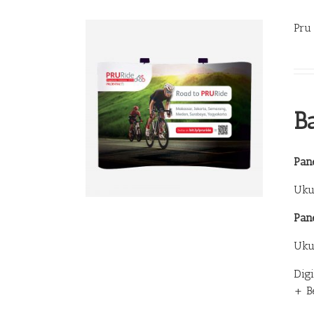
Pru
B
Pane
Uku
Pan
Uku
Dig
+ B