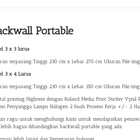
ackwall Portable
l 3 x 3 lurus
ran terpasang Tinggi 230 cm x Lebar 270 cm Ukuran File tin
el 3 x 4 Lurus
ran terpasang Tinggi 230 cm x Lebar 350 cm Ukuran File ting
ital printing Highress dengan Roland Media Print Sticker Vy
esi Penyangga Lampu Halogen 2 buah Prosess Kerja +/- 2 Ha
gan ragu untuk menghubungi kami untuk mendapatkan penawa
 lebih bagus dibandingkan backwall portable yang ada.
ormasi lebih lanjut dan Pemesanan hubungi :