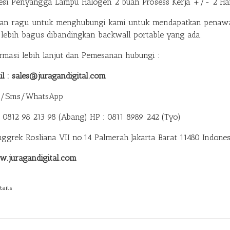
esi Penyangga Lampu Halogen 2 buah Prosess Kerja +/- 2 Ha
gan ragu untuk menghubungi kami untuk mendapatkan penawa
 lebih bagus dibandingkan backwall portable yang ada.
ormasi lebih lanjut dan Pemesanan hubungi :
il : sales@juragandigital.com
p/Sms/WhatsApp
: 0812 98 213 98 (Abang)
HP : 0811 8989 242 (Tyo)
anggrek Rosliana VII no.14 Palmerah Jakarta Barat 11480 Indones
.juragandigital.com
tails