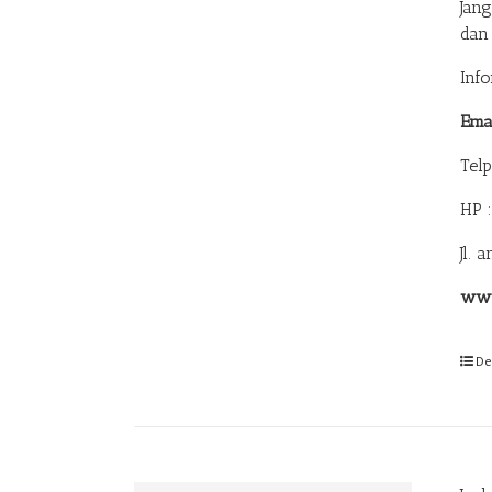
Jan
dan
Inf
Ema
Tel
HP 
Jl. 
www
De