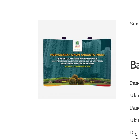
Sun
B
Pane
Uku
Pan
Uku
Dig