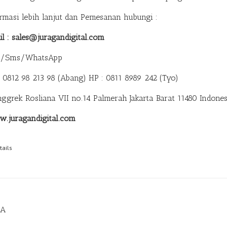
ormasi lebih lanjut dan Pemesanan hubungi :
il : sales@juragandigital.com
p/Sms/WhatsApp
: 0812 98 213 98 (Abang)
HP : 0811 8989 242 (Tyo)
anggrek Rosliana VII no.14 Palmerah Jakarta Barat 11480 Indones
.juragandigital.com
tails
DA