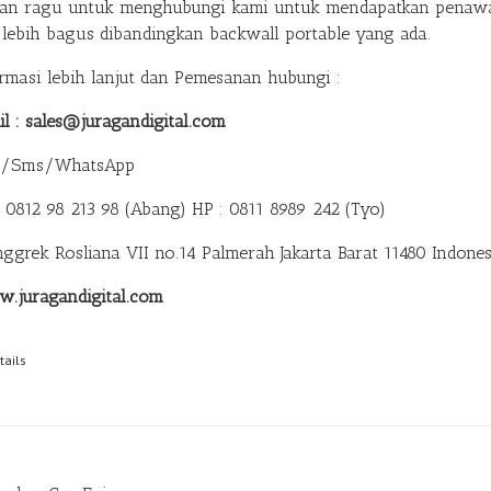
gan ragu untuk menghubungi kami untuk mendapatkan penawa
 lebih bagus dibandingkan backwall portable yang ada.
ormasi lebih lanjut dan Pemesanan hubungi :
il : sales@juragandigital.com
p/Sms/WhatsApp
: 0812 98 213 98 (Abang)
HP : 0811 8989 242 (Tyo)
anggrek Rosliana VII no.14 Palmerah Jakarta Barat 11480 Indones
.juragandigital.com
tails