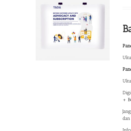
B
Pane
Uku
Pan
Uku
Dig
+ B
Jan
dan
Inf