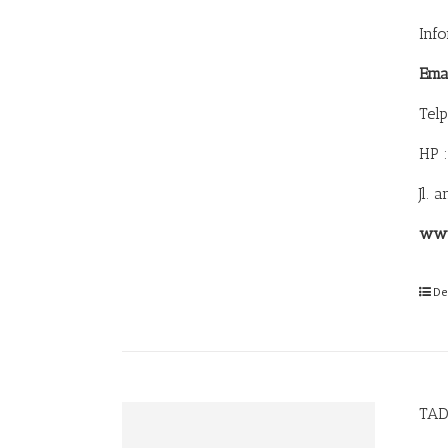
Inf
Ema
Tel
HP 
Jl. 
www
De
TA