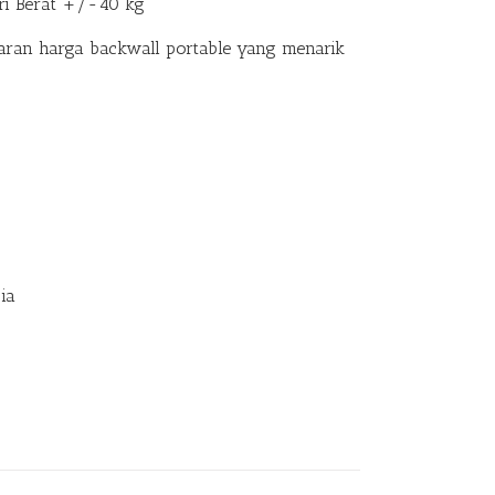
ri Berat +/-40 kg
ran harga backwall portable yang menarik
ia