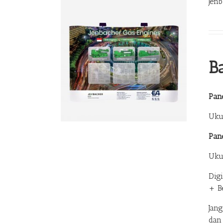
Jen
B
Pane
Uku
Pan
Uku
Dig
+ B
Jan
dan