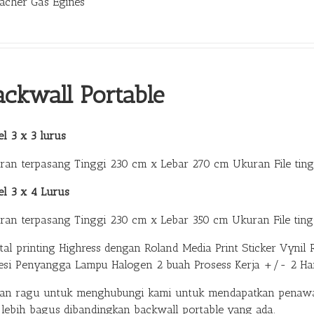
bacher Gas Egines
ackwall Portable
l 3 x 3 lurus
ran terpasang Tinggi 230 cm x Lebar 270 cm Ukuran File tin
el 3 x 4 Lurus
ran terpasang Tinggi 230 cm x Lebar 350 cm Ukuran File ting
ital printing Highress dengan Roland Media Print Sticker Vy
esi Penyangga Lampu Halogen 2 buah Prosess Kerja +/- 2 Ha
gan ragu untuk menghubungi kami untuk mendapatkan penawa
 lebih bagus dibandingkan backwall portable yang ada.