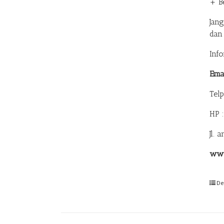
+ B
Jan
dan
Inf
Ema
Tel
HP 
Jl. 
www
De