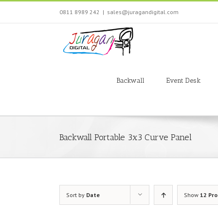
Skip
0811 8989 242
|
sales@juragandigital.com
to
content
Search
for:
Backwall
Event Desk
Backwall Portable 3x3 Curve Panel
Sort by
Date
Show
12 Pr