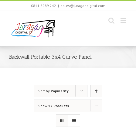
Skip
0811 8989 242
|
sales@juragandigital.com
to
content
Backwall Portable 3x4 Curve Panel
Sort by
Popularity
Show
12 Products