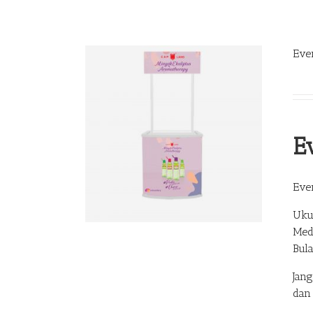
Eve
E
Eve
Uku
Med
Bul
Jan
dan