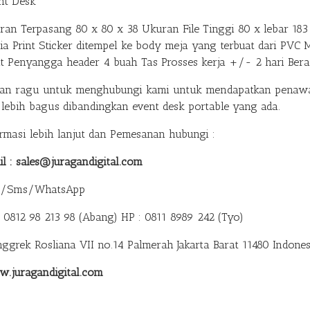
nt Desk
ran Terpasang 80 x 80 x 38 Ukuran File Tinggi 80 x lebar 183 
ia Print Sticker ditempel ke body meja yang terbuat dari PVC 
at Penyangga header 4 buah Tas Prosses kerja +/- 2 hari Ber
gan ragu untuk menghubungi kami untuk mendapatkan penawar
 lebih bagus dibandingkan event desk portable yang ada.
ormasi lebih lanjut dan Pemesanan hubungi :
il : sales@juragandigital.com
p/Sms/WhatsApp
: 0812 98 213 98 (Abang)
HP : 0811 8989 242 (Tyo)
anggrek Rosliana VII no.14 Palmerah Jakarta Barat 11480 Indones
.juragandigital.com