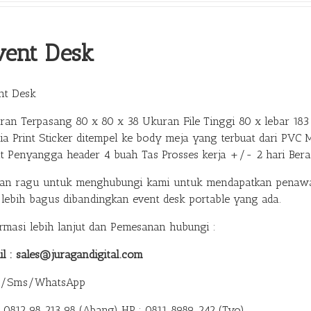
vent Desk
nt Desk
ran Terpasang 80 x 80 x 38 Ukuran File Tinggi 80 x lebar 183 
ia Print Sticker ditempel ke body meja yang terbuat dari PVC 
at Penyangga header 4 buah Tas Prosses kerja +/- 2 hari Ber
gan ragu untuk menghubungi kami untuk mendapatkan penawar
 lebih bagus dibandingkan event desk portable yang ada.
ormasi lebih lanjut dan Pemesanan hubungi :
il : sales@juragandigital.com
p/Sms/WhatsApp
: 0812 98 213 98 (Abang)
HP : 0811 8989 242 (Tyo)