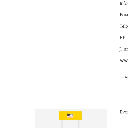
Inf
Ema
Tel
HP 
Jl. 
www
De
Eve