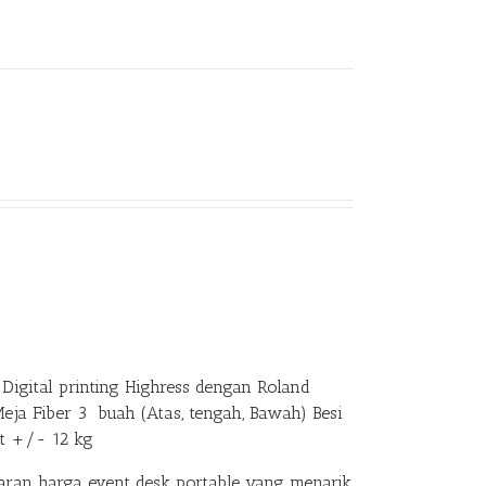
Digital printing Highress dengan Roland
Meja Fiber 3 buah (Atas, tengah, Bawah) Besi
at +/- 12 kg
an harga event desk portable yang menarik