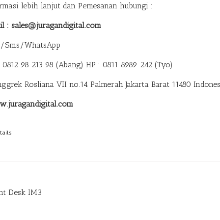
ormasi lebih lanjut dan Pemesanan hubungi :
il : sales@juragandigital.com
p/Sms/WhatsApp
: 0812 98 213 98 (Abang)
HP : 0811 8989 242 (Tyo)
anggrek Rosliana VII no.14 Palmerah Jakarta Barat 11480 Indones
.juragandigital.com
tails
nt Desk IM3