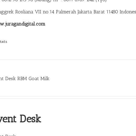
anggrek Rosliana VII no.14 Palmerah Jakarta Barat 11480 Indones
.juragandigital.com
tails
nt Desk RBM Goat Milk
vent Desk