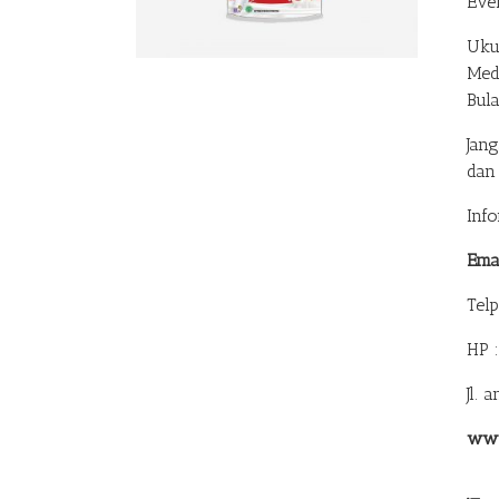
Eve
Uku
Med
Bul
Jan
dan
Inf
Ema
Tel
HP 
Jl. 
www