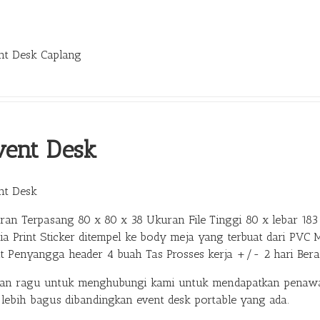
nt Desk Caplang
vent Desk
nt Desk
ran Terpasang 80 x 80 x 38 Ukuran File Tinggi 80 x lebar 183 
ia Print Sticker ditempel ke body meja yang terbuat dari PVC 
at Penyangga header 4 buah Tas Prosses kerja +/- 2 hari Ber
gan ragu untuk menghubungi kami untuk mendapatkan penawar
 lebih bagus dibandingkan event desk portable yang ada.