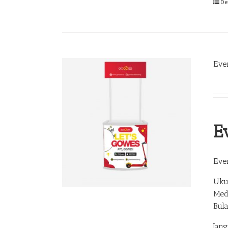
De
Eve
E
Eve
Uku
Med
Bul
Jan