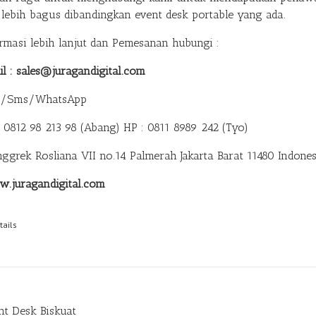
 lebih bagus dibandingkan event desk portable yang ada.
ormasi lebih lanjut dan Pemesanan hubungi :
il : sales@juragandigital.com
p/Sms/WhatsApp
: 0812 98 213 98 (Abang)
HP : 0811 8989 242 (Tyo)
anggrek Rosliana VII no.14 Palmerah Jakarta Barat 11480 Indones
.juragandigital.com
tails
nt Desk Biskuat