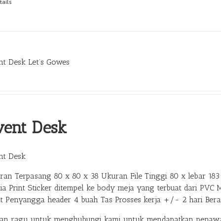
tails
nt Desk Let’s Gowes
vent Desk
nt Desk
ran Terpasang 80 x 80 x 38 Ukuran File Tinggi 80 x lebar 183 
ia Print Sticker ditempel ke body meja yang terbuat dari PVC 
at Penyangga header 4 buah Tas Prosses kerja +/- 2 hari Ber
gan ragu untuk menghubungi kami untuk mendapatkan penawar