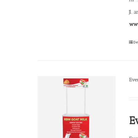
Jl. 
www
De
Eve
E