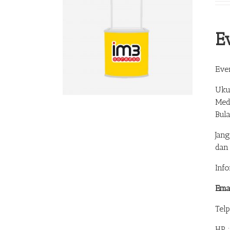
E
Eve
Uku
Med
Bul
Jan
dan
Inf
Ema
Tel
HP 