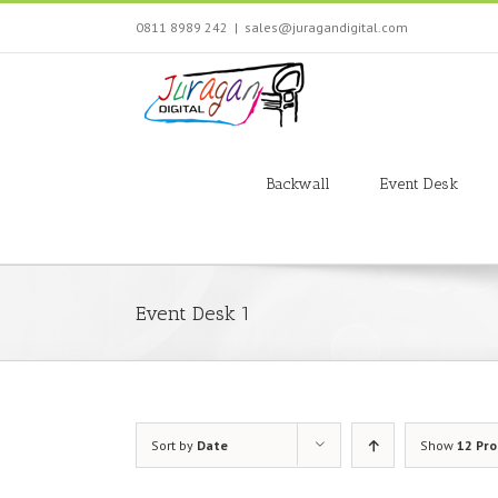
Skip
0811 8989 242
|
sales@juragandigital.com
to
content
Search
for:
Backwall
Event Desk
Event Desk 1
Sort by
Date
Show
12 Pr