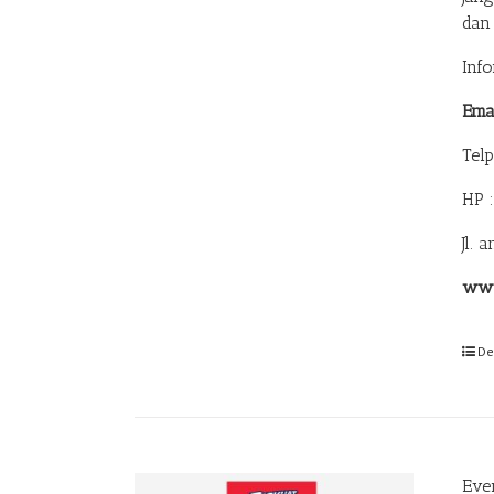
dan
Inf
Ema
Tel
HP 
Jl. 
www
De
Eve