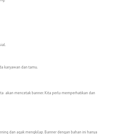
ial.
ada karyawan dan tamu.
a kita akan mencetak banner. Kita perlu memperhatikan dan
bening dan agak mengkilap. Banner dengan bahan ini hanya