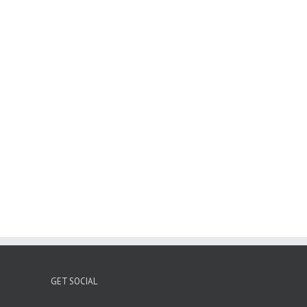
GET SOCIAL