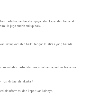
udian pada bagian belakangnya lebih kasar dan berserat.
imiliki juga sudah cukup baik.
kan setingkat lebih baik. Dengan kualitas yang berada
n ini tidak perlu dilaminasi. Bahan seperti ini biasanya
omosi di daerah jakarta ?
rkait informasi dan keperluan lainnya.