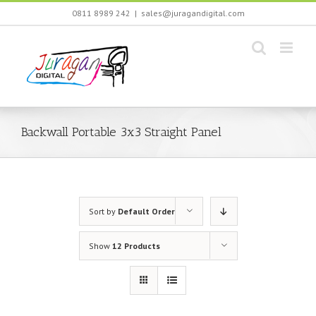
Skip
0811 8989 242
|
sales@juragandigital.com
to
content
Backwall Portable 3x3 Straight Panel
Sort by
Default Order
Show
12 Products