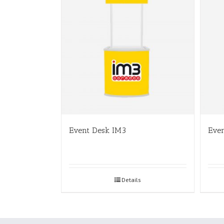
Event Desk IM3
Even
Details