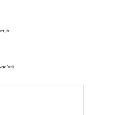
lmerah
Event Desk