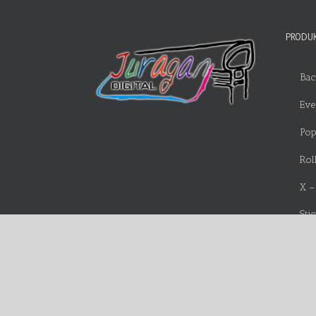
PRODUK
Bac
Eve
Pop
Rol
X –
Sti
Bra
Fla