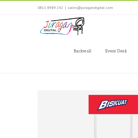
Skip
0811 8989 242
|
sales@juragandigital.com
to
content
Search
for:
Backwall
Event Desk