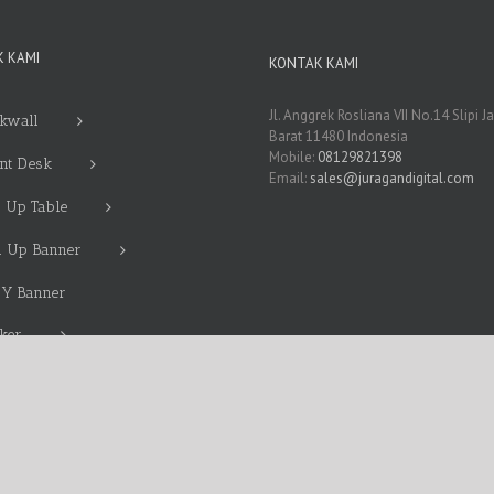
 KAMI
KONTAK KAMI
Jl. Anggrek Rosliana VII No.14 Slipi J
kwall
Barat 11480 Indonesia
Mobile:
08129821398
nt Desk
Email:
sales@juragandigital.com
 Up Table
l Up Banner
 Y Banner
cker
nding Mobil Terdekat
g Banner