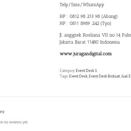
Telp/Sms/WhatsApp
HP : 0812 98 213 98 (Abang)
HP : 0811 8989 242 (Tyo)
Jl. anggrek Rosliana VII no.14 Pa
Jakarta Barat 11480 Indonesia
www.juragandigital.com
Category:
Event Desk 1
Tags:
Event Desk
,
Event Desk Biskuat
,
Jual 
ws
re no reviews yet.