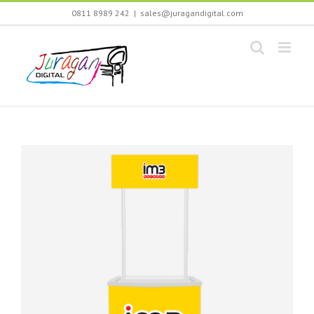
Skip
0811 8989 242
|
sales@juragandigital.com
to
content